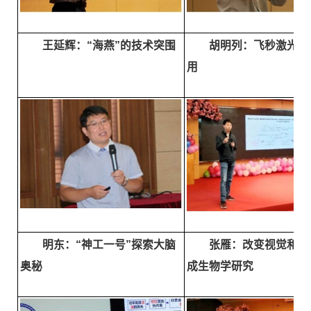
王延辉：“海燕”的技术突围
胡明列：飞秒激光技
用
明东：“神工一号”探索大脑
张雁：改变视觉和嗅
奥秘
成生物学研究