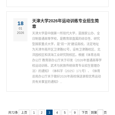
天津大学2026年运动训练专业招生简
18
章
01
2026
天津大学是中国第一所现代大学，是国家公办、全
日制普通高等学校，是教育部直属的综合性、研究
型国家重点大学，是“双一流”建设高校。法定地址
为天津市南开区卫津路92号，设有卫津路校区、北
洋园校区和滨海工业研究院校区。根据《体育总局
办公厅 教育部办公厅关于印发〈2026年普通高等学
校运动训练、武术与民族传统体育专业招生管理办
法〉的通知》（体科字〔2025〕171号）、《体育
总局办公厅关于做好2026年高校保送录取优秀运动
员有关事宜的通知》...
...
共72条
上页
1
2
3
4
5
9
下页
到第
页