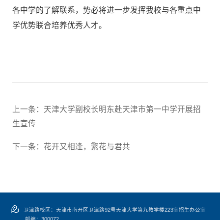
各中学的了解联系，势必将进一步发挥我校与各重点中
学优势联合培养优秀人才。
上一条：
天津大学副校长明东赴天津市第一中学开展招
生宣传
下一条：
花开又相逢，繁花与君共
卫津路校区：天津市南开区卫津路92号天津大学第九教学楼223室招生办公室
邮编：300072