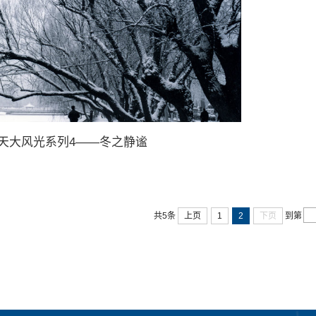
天大风光系列4——冬之静谧
共5条
上页
1
2
下页
到第