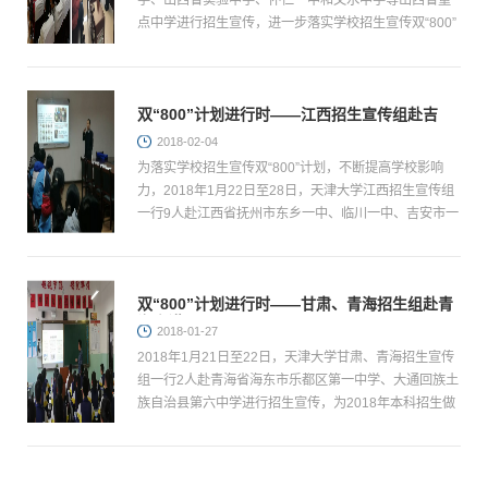
学、山西省实验中学、怀仁一中和文水中学等山西省重
点中学进行招生宣传，进一步落实学校招生宣传双“800”
计划，并为2018年本科招生提前做好准备工作。
双“800”计划进行时——江西招生宣传组赴吉
安、抚州、鹰潭宣讲
2018-02-04
为落实学校招生宣传双“800”计划，不断提高学校影响
力，2018年1月22日至28日，天津大学江西招生宣传组
一行9人赴江西省抚州市东乡一中、临川一中、吉安市一
中、白鹭洲中学、吉安县立中学、新干中学、泰和中
学、鹰潭市...
双“800”计划进行时——甘肃、青海招生组赴青
海宣讲
2018-01-27
2018年1月21日至22日，天津大学甘肃、青海招生宣传
组一行2人赴青海省海东市乐都区第一中学、大通回族土
族自治县第六中学进行招生宣传，为2018年本科招生做
好前期准备及铺垫工作。