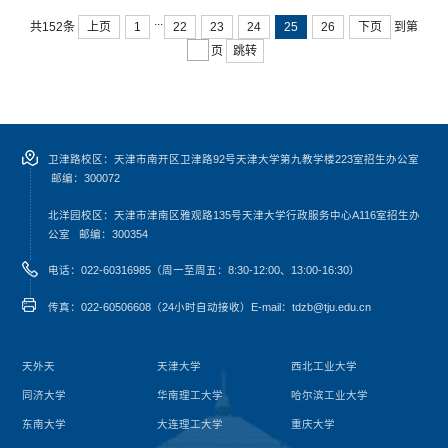
...
共152条
上页
1
22
23
24
25
26
下页
到第
页
跳转
卫津路校区：天津市南开区卫津路92号天津大学第九教学楼223室招生办公室
邮编：300072
北洋园校区：天津市津南区雅观路135号天津大学行政服务中心A116室
招生办
公室
邮编：300354
电话：022-60316985（周一至周五：8:30-12:00、13:00-16:30）
传真：022-60506608（24小时自动接收）
E-mail：tdzb@tju.edu.cn
天外天
天津大学
西北工业大学
同济大学
华南理工大学
哈尔滨工业大学
东南大学
大连理工大学
重庆大学