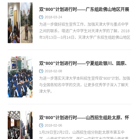
双“800”计划进行时——广东组赴佛山地区开展
招生宣传
2018-03-24
为进一步做好招生宣传工作，加强天津大学与重点中学
之间的联系，增进广大中学生对天津大学的了解，2018
年3月13日—3月14日，天津大学广东招生组赴佛山地区
开展招生宣传。
双“800”计划进行时——宁夏组赴银川、固原、
中宁等地开展招生宣传
2018-02-08
为进一步落实天津大学本科招生宣传双“800”计划，加强
与全国各知名中学的交流，让更多优秀学子深入了解天
津大学。
双“800”计划进行时——山西招生组赴太原、怀
仁、文水等地宣讲
2018-02-06
1月29日至2月2日，山西招生组分别赴太原市第五中